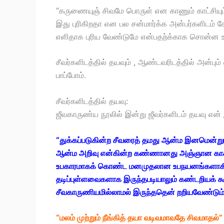
“கருணையுஞ் சிவமே பொருள் என காணும் காட்சியும்
இது புரிகிறதா என பல சன்மார்க்க அன்பர்களிடம் கே
எளிதாக புரிய வேண்டுமே என்பதற்க்காக சொன்ன உத
சீவர்களிடத்தில் தயவும் , ஆண்டவரிடத்தில் அன்பு
பாப்போம்.
சீவர்களிடத்தில் தயவு:
ஜீவகாருண்ய நூலில் இன்று ஜீவர்களிடம் தயவு என் இ
“துக்கப்படுகின்ற சீவரைத் தமது ஆன்ம இனமென்றும் 
ஆன்ம அறிவு என்கின்ற கண்ணானது அஞ்ஞான காசத்
உபகாரமாகக் கொண்ட மனமுதலான உபநயனங்களாகிய க
தடிப்புள்ளவைகளாக இருந்தபடியாலும் கண்டறியக் 
சீவகாருணியமில்லாமல் இருந்ததென் றறியவேண்டும்
“மலம் முற்றும் நீங்கித் தயா வடிவமாவதே சிவமாதல்”