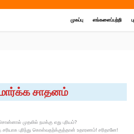
Share
Share
Share
on
on
on
முகப்பு
எங்களைப்பற்றி
ப
்மார்க்க சாதனம்
ன்னால் முதலில் நமக்கு எது புரியம்?
சரியாக புரிந்து கொள்வதற்க்குத்தான் உதாரணம்! சரிதானே!