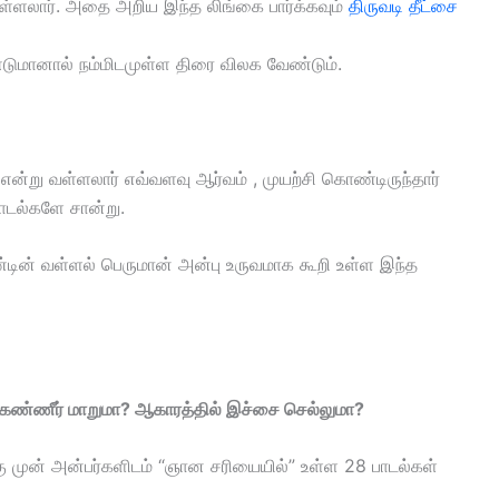
வள்ளலார். அதை அறிய இந்த லிங்கை பார்க்கவும்
திருவடி தீட்சை
ுமானால் நம்மிடமுள்ள திரை விலக வேண்டும்.
று வள்ளலார் எவ்வளவு ஆர்வம் , முயற்சி கொண்டிருந்தார்
பாடல்களே சான்று.
ின் வள்ளல் பெருமான் அன்பு உருவமாக கூறி உள்ள இந்த
கண்ணீர் மாறுமா? ஆகாரத்தில் இச்சை செல்லுமா?
முன் அன்பர்களிடம் “ஞான சரியையில்” உள்ள 28 பாடல்கள்