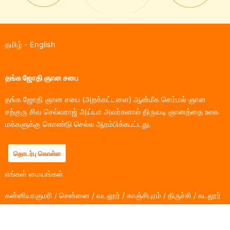
தமிழ்
-
English
தங்க ஜோதி ஞான சபை
தங்க ஜோதி ஞான சபை (அறக்கட்டளை) ஆன்மீக செம்மல் ஞான
சற்குரு சிவ செல்வராஜ் அய்யா அவர்களால் திருவடி ஞானத்தை உலக
மக்களுக்கு கொண்டு செல்ல ஆரம்பிக்கபட்டது.
தொடர்பு கொள்ள
எங்கள் மையங்கள்
கன்னியாகுமரி / சென்னை / வடலூர் / காஞ்சிபுரம் / திருச்சி / கடலூர்
/ பெங்களுரு / கோயம்புத்தூர் / கும்பகோணம் / ஓசூர்