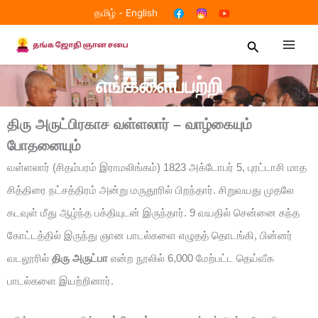
Skip
தமிழ்
-
English
to
content
Search
எங்களைப்பற்றி
திரு அருட்பிரகாச வள்ளலார் – வாழ்கையும்
போதனையும்
வள்ளலார் (சிதம்பரம் இராமலிங்கம்) 1823 அக்டோபர் 5, புரட்டாசி மாத
சித்திரை நட்சத்திரம் அன்று மருதூரில் பிறந்தார். சிறுவயது முதலே
கடவுள் மீது ஆழ்ந்த பக்தியுடன் இருந்தார். 9 வயதில் சென்னை கந்த
கோட்டத்தில் இருந்து ஞான பாடல்களை எழுதத் தொடங்கி, பின்னர்
வடலூரில்
திரு அருட்பா
என்ற நூலில் 6,000 மேற்பட்ட தெய்வீக
பாடல்களை இயற்றினார்.