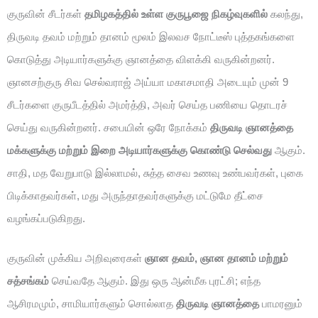
குருவின் சீடர்கள்
தமிழகத்தில் உள்ள குருபூஜை நிகழ்வுகளில்
கலந்து,
திருவடி தவம் மற்றும் தானம் மூலம் இலவச நோட்டீஸ் புத்தகங்களை
கொடுத்து அடியார்களுக்கு ஞானத்தை விளக்கி வருகின்றனர்.
ஞானசற்குரு சிவ செல்வராஜ் அய்யா மகாசமாதி அடையும் முன் 9
சீடர்களை குருபீடத்தில் அமர்த்தி, அவர் செய்த பணியை தொடரச்
செய்து வருகின்றனர். சபையின் ஒரே நோக்கம்
திருவடி ஞானத்தை
மக்களுக்கு மற்றும் இறை அடியார்களுக்கு கொண்டு செல்வது
ஆகும்.
சாதி, மத வேறுபாடு இல்லாமல், சுத்த சைவ உணவு உண்பவர்கள், புகை
பிடிக்காதவர்கள், மது அருந்தாதவர்களுக்கு மட்டுமே தீட்சை
வழங்கப்படுகிறது.
குருவின் முக்கிய அறிவுரைகள்
ஞான தவம், ஞான தானம் மற்றும்
சத்சங்கம்
செய்வதே ஆகும். இது ஒரு ஆன்மீக புரட்சி; எந்த
ஆசிரமமும், சாமியார்களும் சொல்லாத
திருவடி ஞானத்தை
பாமரனும்