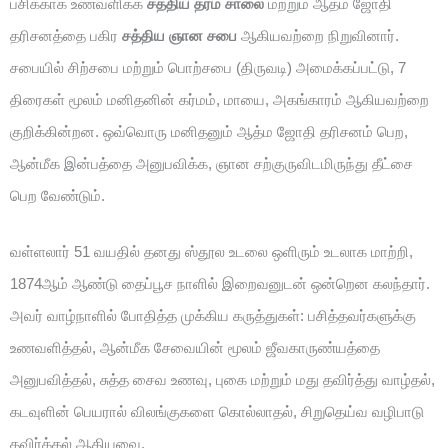
பசிக்காக உணவளிக்க
சத்திய தர்ம சாலை
மற்றும் ஆத்ம ஜோதி
தரிசனத்தை பகிர
சத்திய ஞான சபை
ஆகியவற்றை நிறுவினார்.
சபையில் சிற்சபை மற்றும் பொற்சபை (திருவடி) அமைக்கப்பட்டு, 7
திரைகள் மூலம் மனிதனின் கர்மம், மாயை, அகங்காரம் ஆகியவற்றை
குறிக்கின்றன. ஒவ்வொரு மனிதனும் ஆத்ம ஜோதி தரிசனம் பெற,
ஆன்மீக இன்பத்தை அனுபவிக்க, ஞான சற்குருவிடமிருந்து தீட்சை
பெற வேண்டும்.
வள்ளலார் 51 வயதில் தனது ஸ்தூல உடலை ஒளிரும் உடலாக மாற்றி,
1874ஆம் ஆண்டு தைப்பூச நாளில் இறைவனுடன் ஒன்றென கலந்தார்.
அவர் வாழ்நாளில் போதித்த முக்கிய கருத்துகள்: பசித்தவர்களுக்கு
உணவளித்தல், ஆன்மீக சேவையின் மூலம் ஜீவகாருண்யத்தை
அனுபவித்தல், சுத்த சைவ உணவு, புகை மற்றும் மது தவிர்த்து வாழ்தல்,
கடவுளின் பெயரால் விலங்குகளை கொல்லாதல், சிறுதெய்வ வழிபாடு
தவிர்க்கல் ஆகியவை.