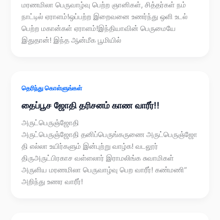
மரணமிலா பெருவாழ்வு பெற்ற ஞானிகள், சித்தர்கள் நம்
நாட்டில் ஏராளம்!ஒப்பற்ற இறைவனை உணர்ந்து ஒளி உடல்
பெற்ற மகான்கள் ஏராளம்!இந்தியாவின் பெருமையே
இதுதான்! இந்த ஆன்மீக பூமியில்
தெரிந்து கொள்ளுங்கள்
தைப்பூச ஜோதி தரிசனம் காண வாரீர்!!
அருட்பெருஞ்ஜோதி
அருட்பெருஞ்ஜோதி தனிப்பெருங்கருணை அருட்பெருஞ்ஜோ
தி எல்லா உயிர்களும் இன்புற்று வாழ்க! வடலூர்
திருஅருட்பிரகாச வள்ளலார் இராமலிங்க சுவாமிகள்
அருளிய மரணமிலா பெருவாழ்வு பெற வாரீர்! கண்மணி”
அறிந்து உணர வாரீர்!