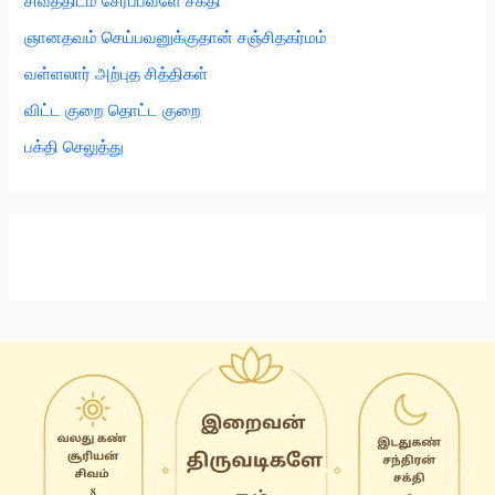
சிவத்திடம் சேர்ப்பவளே சக்தி
ஞானதவம் செய்பவனுக்குதான் சஞ்சிதகர்மம்
வள்ளலார் அற்புத சித்திகள்
விட்ட குறை தொட்ட குறை
பக்தி செலுத்து