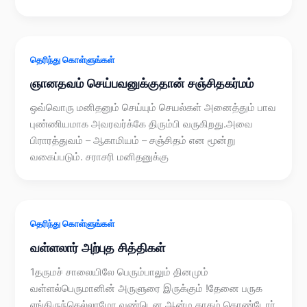
தெரிந்து கொள்ளுங்கள்
ஞானதவம் செய்பவனுக்குதான் சஞ்சிதகர்மம்
ஒவ்வொரு மனிதனும் செய்யும் செயல்கள் அனைத்தும் பாவ
புண்ணியமாக அவரவர்க்கே திரும்பி வருகிறது.அவை
பிராரத்துவம் – ஆகாமியம் – சஞ்சிதம் என மூன்று
வகைப்படும். சராசரி மனிதனுக்கு
தெரிந்து கொள்ளுங்கள்
வள்ளலார் அற்புத சித்திகள்
1தருமச் சாலையிலே பெரும்பாலும் தினமும்
வள்ளல்பெருமானின் அருளுரை இருக்கும் !தேனை பருக
எங்கிருந்தெல்லாமோ வண்டென ஆன்ம தாகம் கொண்டோர்