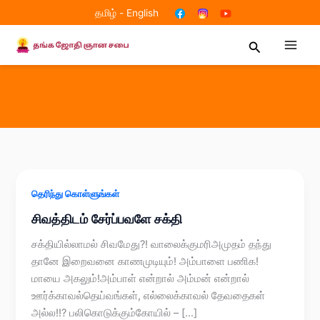
Skip
தமிழ்
-
English
to
content
Search
தெரிந்து கொள்ளுங்கள்
சிவத்திடம் சேர்ப்பவளே சக்தி
சக்தியில்லாமல் சிவமேது?! வாலைக்குமரிஅமுதம் தந்து
தானே இறைவனை காணமுடியும்! அம்பாளை பணிக!
மாயை அகலும்!அம்பாள் என்றால் அம்மன் என்றால்
ஊர்க்காவல்தெய்வங்கள், எல்லைக்காவல் தேவதைகள்
அல்ல!!? பலிகொடுக்கும்கோயில் – […]