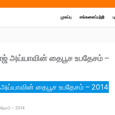
Share
Share
Share
on
on
on
முகப்பு
எங்களைப்பற்றி
ப
ஜ் அய்யாவின் தைபூச உபதேசம் –
 அய்யாவின் தைபூச உபதேசம் – 2014
பதேசம் – 2014