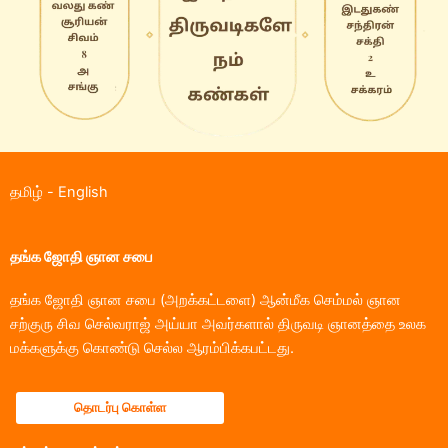
தமிழ்
-
English
தங்க ஜோதி ஞான சபை
தங்க ஜோதி ஞான சபை (அறக்கட்டளை) ஆன்மீக செம்மல் ஞான
சற்குரு சிவ செல்வராஜ் அய்யா அவர்களால் திருவடி ஞானத்தை உலக
மக்களுக்கு கொண்டு செல்ல ஆரம்பிக்கபட்டது.
தொடர்பு கொள்ள