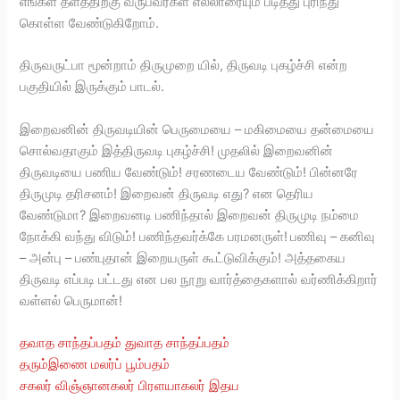
எங்கள் தளத்திற்கு வருபவர்கள் எல்லாரையும் படித்து புரிந்து
கொள்ள வேண்டுகிறோம்.
திருவருட்பா மூன்றாம் திருமுறை யில், திருவடி புகழ்ச்சி என்ற
பகுதியில் இருக்கும் பாடல்.
இறைவனின் திருவடியின் பெருமையை – மகிமையை தன்மையை
சொல்வதாகும் இத்திருவடி புகழ்ச்சி! முதலில் இறைவனின்
திருவடியை பணிய வேண்டும்! சரணடைய வேண்டும்! பின்னரே
திருமுடி தரிசனம்! இறைவன் திருவடி எது? என தெரிய
வேண்டுமா? இறைவனடி பணிந்தால் இறைவன் திருமுடி நம்மை
நோக்கி வந்து விடும்! பணிந்தவர்க்கே பரமனருள்!
பணிவு – கனிவு
– அன்பு – பண்புதான் இறையருள் கூட்டுவிக்கும்! அத்தகைய
திருவடி எப்படி பட்டது என பல நூறு வார்த்தைகளால் வர்ணிக்கிறார்
வள்ளல் பெருமான்!
தவாத சாந்தப்பதம் துவாத சாந்தப்பதம்
தரும்இணை மலர்ப் பூம்பதம்
சகலர் விஞ்ஞானகலர் பிரளயாகலர் இதய