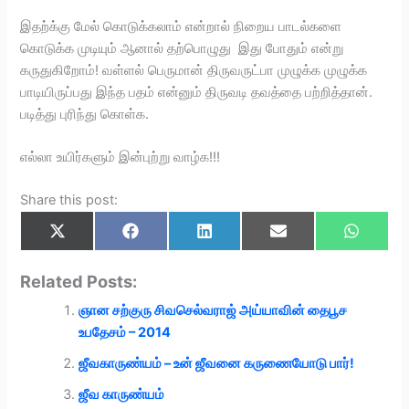
இதற்க்கு மேல் கொடுக்கலாம் என்றால் நிறைய பாடல்களை
கொடுக்க முடியும் ஆனால் தற்பொழுது இது போதும் என்று
கருதுகிறோம்! வள்ளல் பெருமான் திருவருட்பா முழுக்க முழுக்க
பாடியிருப்பது இந்த பதம் என்னும் திருவடி தவத்தை பற்றித்தான்.
படித்து புரிந்து கொள்க.
எல்லா உயிர்களும் இன்புற்று வாழ்க!!!
Share this post:
Share
Share
Share
Share
Share
X
F
L
E
W
on
on
on
on
on
(
a
i
m
h
T
c
n
a
a
w
e
k
i
t
Related Posts:
i
b
e
l
s
t
o
d
A
ஞான சற்குரு சிவசெல்வராஜ் அய்யாவின் தைபூச
t
o
I
p
e
k
n
p
உபதேசம் – 2014
r
)
ஜீவகாருண்யம் – உன் ஜீவனை கருணையோடு பார்!
ஜீவ காருண்யம்