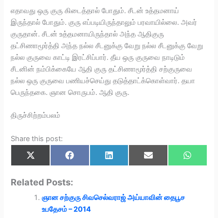
எதாவது ஒரு குரு கிடைத்தால் போதும். சீடன் உத்தமனாய்
இருந்தால் போதும். குரு எப்படியிருந்தாலும் பரவாயில்லை. அவர்
குருதான். சீடன் உத்தமனாயிருந்தால் அந்த ஆதிகுரு
தட்சிணாமூர்த்தி அந்த நல்ல சீடனுக்கு வேறு நல்ல சீடனுக்கு வேறு
நல்ல குருவை காட்டி இரட்சிப்பார். தீய ஒரு குருவை நாடிடும்
சீடனின் நம்பிக்கையே ஆதி குரு தட்சிணாமூர்த்தி சற்குருவை
நல்ல ஒரு குருவை பணியச்செய்து தடுத்தாட்க்கொள்வார். தயா
பெருந்தகை. ஞான சொருபம். ஆதி குரு.
திருச்சிற்றம்பலம்
Share this post:
Share
Share
Share
Share
Share
X
F
L
E
W
on
on
on
on
on
(
a
i
m
h
T
c
n
a
a
w
e
k
i
t
Related Posts:
i
b
e
l
s
t
o
d
A
ஞான சற்குரு சிவசெல்வராஜ் அய்யாவின் தைபூச
t
o
I
p
e
k
n
p
உபதேசம் – 2014
r