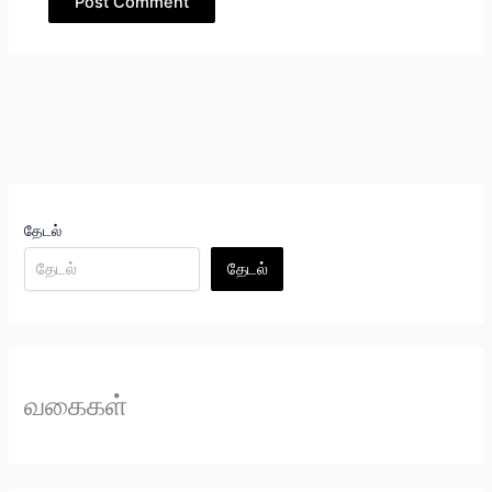
தேடல்
தேடல்
வகைகள்