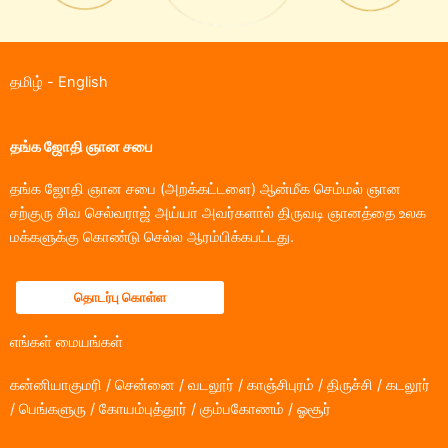
தமிழ்
-
English
தங்க ஜோதி ஞான சபை
தங்க ஜோதி ஞான சபை (அறக்கட்டளை) ஆன்மீக செம்மல் ஞான
சற்குரு சிவ செல்வராஜ் அய்யா அவர்களால் திருவடி ஞானத்தை உலக
மக்களுக்கு கொண்டு செல்ல ஆரம்பிக்கபட்டது.
தொடர்பு கொள்ள
எங்கள் மையங்கள்
கன்னியாகுமரி / சென்னை / வடலூர் / காஞ்சிபுரம் / திருச்சி / கடலூர்
/ பெங்களுரு / கோயம்புத்தூர் / கும்பகோணம் / ஓசூர்