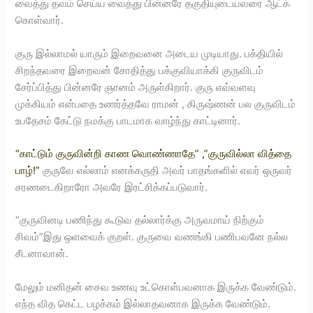
வைத்து தவம் செய்ய வைத்து பின்னரே தகுதியுடையவரை ஆட்க்
கொள்வார்.
குரு இல்லாமல் யாரும் இறைவனை அடைய முடியாது. பக்தியில்
சிறந்தவரை இறைவன் சோதித்து பக்குவியாக்கி குருவிடம்
சேர்ப்பித்து பின்னரே ஞானம் அருள்கிறார். குரு எவ்வளவு
முக்கியம் என்பதை உணர்த்தவே ராமன் , கிருஷ்ணன் பல குருவிடம்
உபதேசம் கேட்டு நமக்கு பாடமாக வாழ்ந்து காட்டினார்.
“காட்டும் குருவின்றி காண வொண்ணாதே” ,”குருவில்லா வித்தை
பாழ்!”
குருவே எல்லாம் எனக்கருதி அவர் பாதங்களில் எவர் ஒருவர்
சரணடைகிறாரோ அவரே இரட்சிக்கப்படுவார்.
“குருவினடி பணிந்து கூடுவ தல்லார்க்கு அருவமாய் நிற்கும்
சிவம்”இது ஒளவைக் குறள். குருவை வணங்கி பணிபவனே நல்ல
சீடனாவான்.
மேலும் மனிதன் சைவ உணவு உட்கொள்பவனாக இருக்க வேண்டும்.
எந்த வித கெட்ட பழக்கம் இல்லாதவனாக இருக்க வேண்டும்.