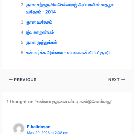
)
ஞான சற்குரு சிவசெல்வராஜ் அய்யாவின் தைபூச
உபதேசம் – 2014
ஞான உபதேசம்
ஜீவ காருண்யம்
ஞான முத்துக்கள்
சன்மார்க்க அன்னை – வாலை கன்னி ‘ய’ குமரி
PREVIOUS
NEXT
1 thought on “உண்மை குருவை எப்படி கண்டுகொள்வது”
E.kalidasan
May 29, 2026 at 2:38 pm