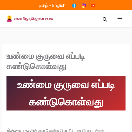
Skip
தமிழ்
-
English
to
content
Search
உண்மை குருவை எப்படி
கண்டுகொள்வது
உண்மை குருவை எப்படி
கண்டுகொள்வது
இன்றைய உலகில் குருவென்ற பெயரில் பல பொய்யர்கள்