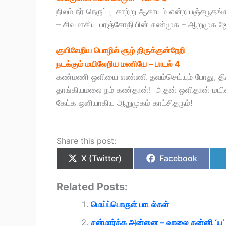
நிலம் நீர் நெருப்பு காற்று ஆகாயம் என்ற பஞ்சபூ
– சிவமாகிய பரஞ்சோதியின் சண்முக – ஆறுமுக 
குயிலேறிய பொழில் சூழ் திருக்குன்றேறி
நடக்கும் மயிலேறிய மணியே – பாடல் 4
கண்மணி ஒளியை எண்ணி தவம்செய்யும் போது, திர
தாங்கியமலை நம் கண்தான்! அதன் ஒளிதான் மயில்
கேட்க ஒளியாகிய ஆறுமுகம் காட்சிதரும்!
Share this post:
X (Twitter)
Facebook
Related Posts:
மெய்ப்பொருள் பாடல்கள்
சன்மார்க்க அன்னை – வாலை கன்னி ‘ய’ 