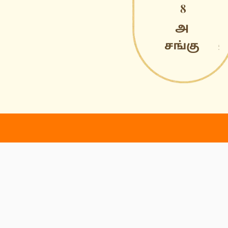
தமிழ்
-
English
தங்க ஜோதி ஞான சபை
தங்க ஜோதி ஞான சபை (அறக்கட்டளை) ஆன்மீக செம்மல் ஞ
ஞானத்தை உலக மக்களுக்கு கொண்டு செல்ல ஆரம்பிக்கப