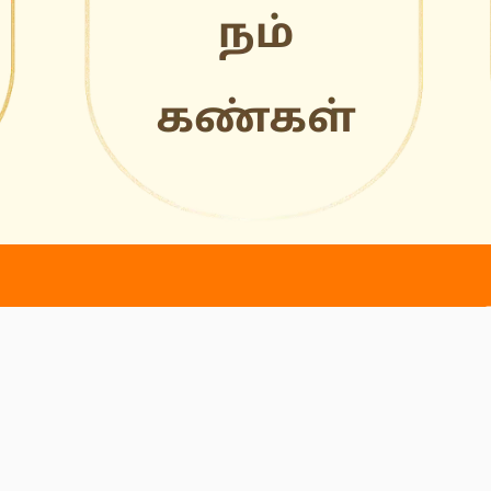
க
த
ான சற்குரு சிவ செல்வராஜ் அய்யா அவர்களால் திருவடி
ட்டது.