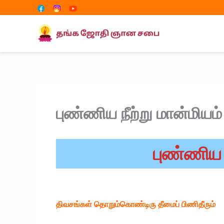
Share
Share
Skip
on
on
to
content
புண்ணிய நீற்று மான்மியம்
புண்ணிய ந
திவசங்கள் தொறும்கொண்டிரு தீமைப் பிணிதீரும்