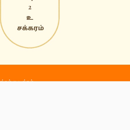
எங்கள் மையங்கள்
ன்னியாகுமரி / சென்னை / வடலூர் / காஞ்சிபுரம் /
ிருச்சி / கடலூர் / பெங்களுரு / கோயம்புத்தூர் /
கும்பகோணம் / ஓசூர்