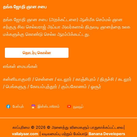
தங்க ஜோதி ஞான சபை
தங்க ஜோதி ஞான சபை (அறக்கட்டளை) ஆன்மீக செம்மல் ஞான
சற்குரு சிவ செல்வராஜ் அய்யா அவர்களால் திருவடி ஞானத்தை உலக
மக்களுக்கு கொண்டு செல்ல ஆரம்பிக்கபட்டது.
தொடர்பு கொள்ள
எங்கள் மையங்கள்
கன்னியாகுமரி / சென்னை / வடலூர் / காஞ்சிபுரம் / திருச்சி / கடலூர்
/ பெங்களுரு / கோயம்புத்தூர் / கும்பகோணம் / ஓசூர்
பேஸ்புக்
இன்ஸ்டாகிராம்
யூடியூப்
காப்புரிமை © 2026 © அனைத்து உரிமைகளும் பாதுகாக்கப்பட்டவை|
vallalyaar.com
| வடிவமைப்பு மற்றும் மேம்பாடு
Banana Developers