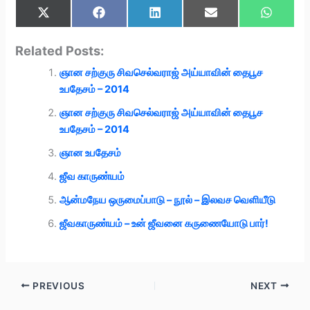
Share
Share
Share
Share
Share
X
F
L
E
W
on
on
on
on
on
(
a
i
m
h
T
c
n
a
a
w
e
k
i
t
Related Posts:
i
b
e
l
s
t
o
d
A
ஞான சற்குரு சிவசெல்வராஜ் அய்யாவின் தைபூச
t
o
I
p
e
k
n
p
உபதேசம் – 2014
r
)
ஞான சற்குரு சிவசெல்வராஜ் அய்யாவின் தைபூச
உபதேசம் – 2014
ஞான உபதேசம்
ஜீவ காருண்யம்
ஆன்மநேய ஒருமைப்பாடு – நூல் – இலவச வெளியீடு
ஜீவகாருண்யம் – உன் ஜீவனை கருணையோடு பார்!
PREVIOUS
NEXT