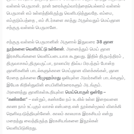
வள்ளல் பெருமான். நான் உரைக்கும்வார்த்தையெல்லாம் வள்ளல்
பெருமான் எம் உள்ளத்திலிருந்து வெளிபடுத்துவதே. எம்மை,
எம்குடும்பத்தை , எம் சீடர்களை காத்து அருள்வதும் மெய்ஞான
சற்குரு வள்ளல் பெருமானே.
சற்குரு வள்ளல் பெருமானின் அருளால் இதுவரை
38 ஞான
நூற்களை வெளியிட்டு உள்ளேன்
. அனைத்தும் மெய் ஞான
இரகசியங்களை வெளிப்படையாக கூறுவது. இதில் திருமந்திரம் ,
திருவாசகம்,திருவருட்பா, நாலாயிர திவ்ய பிரபந்தம் போன்ற
ஞானிகளின் பாடல்களுக்கான மெய்ஞான விளக்கங்கள், ஞான
மேதை தக்கலை
பீர்முஹம்மது
ஒலியுள்ள அவர்களின் பாடல்களும்,
இயேசு கிறிஸ்துவின் பைபிளின்உரைகளும் அடங்கும்.
அணைத்து ஞானிகள்கூறியுள்ள
மெய்பொருள் ஒன்றே –
“கண்களே”
– என்றும், கண்கலே நம் உடலில் உள்ள இறைவனை
காண நாம் உட்புகும் வாசல் என்பதை என் நூல்கள்மூலம் விளக்கி
தெளிவுபடுத்தியுள்ளேன். காலம் காலமாக இரகசியம் என்று
மறைத்து வைத்திருந்த இரகசியங்களை இநூல்கள்
வெளியிடுகிறது.