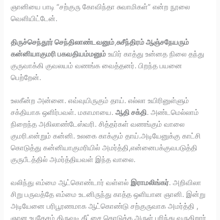
ஞானியை பாடி “சற்குரு கோவிந்தா சுவாமிகள்” என்ற நூலை
வெளியிட்டேன்.
திருச்செந்தூர் செந்திலாண்டவனும்
,
சுசீந்திரம் ஆஞ்சநேயரும்
கன்னியாகுமரி பகவதியம்மனும்
உயிர் காத்து உன்னத நிலை தந்து
குருவாக்கி குவலயம் வணங்க வைத்தனர். பிறந்த பயனை
பெற்றேன்.
உலகீன்ற அன்னை. எவ்வுயிருகும் தாய். எல்லா உயிரினுள்ளும்
சக்தியாக ஒளிர்பவள். மகாமாயை.
ஆதி சக்தி
. அண்டமெல்லாம்
நிறைந்த அகிலாண்டேஸ்வரி. சித்தர்கள் வணங்கும் வாலை
குமரி.என்றும் கன்னி. உலகை காக்கும் தாய்.அடியேனுக்கு காட்சி
கொடுத்து கன்னியாகுமரியில் அமர்த்தி,என்னைபக்குவபடுத்தி
குருபீடத்தில் அமர்த்தியவள் இந்த வாலை.
வலிந்து எம்மை ஆட்கொண்டார் வள்ளல்
இராமலிங்கர்
. அறிவிலா
சிறு பருவத்தே எம்மை உடனிருந்து காத்த ஒளியான ஞானி. இன்று
அடியேனை பரிபூரணமாக ஆட்கொண்டு சற்குருவாக அமர்த்தி ,
ஞான உபதேசம் திருவடி தீட்சை கொடுக்க அருள் புரிந்து வருகிறார்