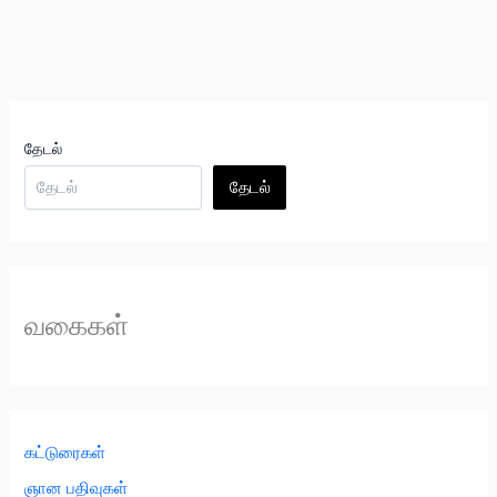
தேடல்
தேடல்
வகைகள்
கட்டுரைகள்
ஞான பதிவுகள்