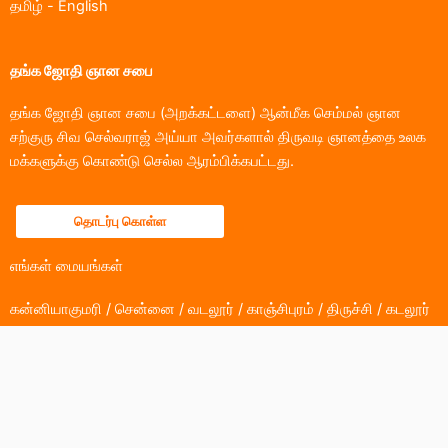
தமிழ்
-
English
தங்க ஜோதி ஞான சபை
தங்க ஜோதி ஞான சபை (அறக்கட்டளை) ஆன்மீக செம்மல் ஞான
சற்குரு சிவ செல்வராஜ் அய்யா அவர்களால் திருவடி ஞானத்தை உலக
மக்களுக்கு கொண்டு செல்ல ஆரம்பிக்கபட்டது.
தொடர்பு கொள்ள
எங்கள் மையங்கள்
கன்னியாகுமரி / சென்னை / வடலூர் / காஞ்சிபுரம் / திருச்சி / கடலூர்
/ பெங்களுரு / கோயம்புத்தூர் / கும்பகோணம் / ஓசூர்
பேஸ்புக்
இன்ஸ்டாகிராம்
யூடியூப்