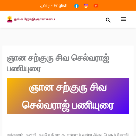
Skip
தமிழ்
-
English
to
content
Search
ஞான சற்குரு சிவ செல்வராஜ்
பணியுரை
ஞான சற்குரு சிவ
செல்வராஜ் பணியுரை
வந்தனம். நன்றி. நலமே நிலவுக. எல்லாம் வல்ல அருட்பெரும் ஜோதி