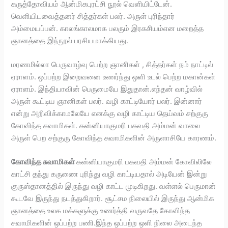
கருத்தோவியம் ஆன்மிகபுரட்சி நூல் வெளியிட்டேன்.
வெளியிடவைத்தனர் சித்தர்கள் பலர். அருள் புரிந்தார்
அம்மையப்பன். காலங்காலமாக பலரும் இரகசியம்என மறைத்த
ஞானத்தை இந்நூல் பரசியமாக்கியது.
மரணமில்லா பெருவாழ்வு பெற்ற ஞானிகள் , சித்தர்கள் நம் நாட்டில்
ஏராளம். ஒப்பற்ற இறைவனை உணர்ந்து ஒளி உடல் பெற்ற மகான்கள்
ஏராளம். இந்தியாவின் பெருமையே இதுதான்.எந்தன் வாழ்வில்
அருள் கூட்டிய ஞானிகள் பலர். வழி காட்டியோர் பலர். இன்னார்
என்று அறிவிக்காமலேயே எனக்கு வழி காட்டிய தெய்வம் சற்குரு
கோவிந்த சுவாமிகள். கன்னியாகுமரி பகவதி அம்மன் வாலை
அருள் பெற சற்குரு கோவிந்த சுவாமிகளின் அருளாசியே காரணம்.
கோவிந்த சுவாமிகள்
கன்னியாகுமரி பகவதி அம்மன் கோவிலிலே
காட்சி தந்து கருணை புரிந்து வழி காட்டியதால் அடியேன் இன்று
குருஸ்தானத்தில் இருந்து வழி காட்ட முடிகிறது. வள்ளல் பெருமான்
கூடவே இருந்து நடத்துகிறார். சூட்சம நிலையில் இருந்து ஆன்மிக
ஞானத்தை உலக மக்களுக்கு உணர்த்தி வருவதே கோவிந்த
சுவாமிகளின் ஒப்பற்ற பணி.இந்த ஒப்பற்ற ஒளி நிலை அடைந்த