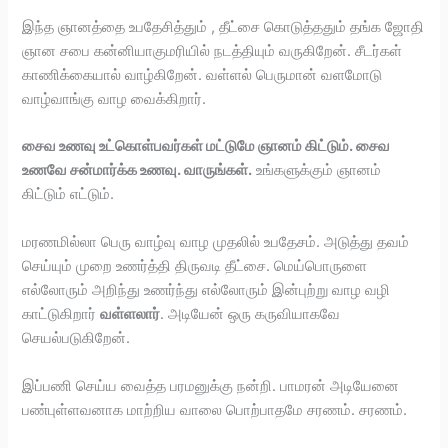
இந்த ஞானத்தை உபதேசித்தும் , தீட்சை கொடுத்ததும் தங்க ஜோதி
ஞான சபை கன்னியாகுமரியில் நடத்தியும் வருகிறேன். சீடர்கள்
காணிக்கையால் வாழ்கிறேன். வள்ளல் பெருமான் வளமோடு
வாழ்வாங்கு வாழ வைக்கிறார்.
சைவ உணவு உட்கொள்பவர்கள் மட்டுமே ஞானம் கிட்டும். சைவ
உணவே சன்மார்க்க உணவு. வாருங்கள்.
உங்களுக்கும் ஞானம்
கிட்டும் எட்டும்.
மரணமில்லா பெரு வாழ்வு வாழ முதலில் உபதேசம். அடுத்து தவம்
செய்யும் முறை உணர்த்தி திருவடி தீட்சை. மெய்பொருளை
எல்லோரும் அறிந்து உணர்ந்து எல்லோரும் இன்புற்று வாழ வழி
காட்டுகிறார்
வள்ளலார்
. அடியேன் ஒரு கருவியாகவே
செயல்படுகிறேன்.
இப்பணி செய்ய வைத்த பரமனுக்கு நன்றி. பாமரன் அடியேனை
பண்புள்ளவனாக மாற்றிய வாலை பொற்பாதமே சரணம். சரணம்.