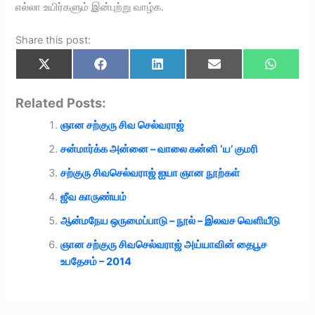
எல்லா உயிர்களும் இன்புற்று வாழ்க.
Share this post:
Share
Share
Share
Share
Share
X
F
L
E
W
on
on
on
on
on
(
a
i
m
h
T
c
n
a
a
w
e
k
i
t
Related Posts:
i
b
e
l
s
t
o
d
A
ஞான சற்குரு சிவ செல்வராஜ்
t
o
I
p
e
k
n
p
r
சன்மார்க்க அன்னை – வாலை கன்னி ‘ய’ குமரி
)
சற்குரு சிவசெல்வராஜ் ஐயா ஞான நூற்கள்
ஜீவ காருண்யம்
ஆன்மநேய ஒருமைப்பாடு – நூல் – இலவச வெளியீடு
ஞான சற்குரு சிவசெல்வராஜ் அய்யாவின் தைபூச
உபதேசம் – 2014