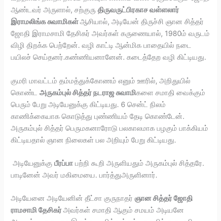
ஆண்டவர் அருளால், சற்குரு
திருவருட்பிரகாச வள்ளலார்
இராமலிங்க சுவாமிகள்
ஆசியால், அடியேன் திருச்சி ஞான சித்தர்
ஜோதி இராமசாமி தேசிகர் அவர்கள் கருணையால், 1980ம் வருடம்
விழி திறக்க பெற்றேன். வழி காட்டி ஆன்மிக பாதையில் நடை
பயிலச் செய்தனர்.கண்ணியனானேன். கடைத்தேற வழி கிட்டியது.
குமரி மாவட்டம் தம்மத்துக்கோணம் எனும் ஊரில், அறிதுயில்
கொண்ட
அருகம்புல் சித்தர் நடராஜ சுவாமி
களை சமாதி வைக்கும்
பெரும் பேறு அடியேனுக்கு கிட்டியது. 6 சென்ட் நிலம்
காணிக்கையாக கொடுத்து புண்ணியம் தேடி கொண்டேன்.
அருகம்புல் சித்தர் பெருமகனாரோடு பலகாலமாக பழகும் பாக்கியம்
கிட்டியதால் ஞான நிலைகள் பல அறியும் பேறு கிட்டியது.
அடியேனுக்கு
பீரப்பா
பற்றி கூறி அருளியதும் அருகம்புல் சித்தரே.
பாடினேன் அவர் மகிமையை. பார்த்துஅருளினார்.
அடியேனை அடியேனின் தீட்சா குருநாதர்
ஞான சித்தர் ஜோதி
ராமசாமி தேசிகர்
அவர்கள் சமாதி ஆகும் சமயம் அடியனே