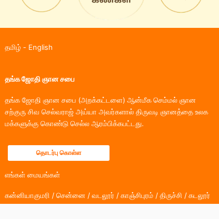
தமிழ்
-
English
தங்க ஜோதி ஞான சபை
தங்க ஜோதி ஞான சபை (அறக்கட்டளை) ஆன்மீக செம்மல் ஞான
சற்குரு சிவ செல்வராஜ் அய்யா அவர்களால் திருவடி ஞானத்தை உலக
மக்களுக்கு கொண்டு செல்ல ஆரம்பிக்கபட்டது.
தொடர்பு கொள்ள
எங்கள் மையங்கள்
கன்னியாகுமரி / சென்னை / வடலூர் / காஞ்சிபுரம் / திருச்சி / கடலூர்
/ பெங்களுரு / கோயம்புத்தூர் / கும்பகோணம் / ஓசூர்