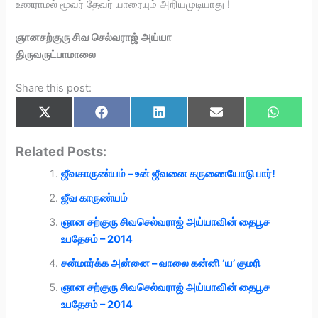
உணராமல் மூவர் தேவர் யாரையும் அறியமுடியாது !
ஞானசற்குரு சிவ செல்வராஜ்
அய்யா
திருவருட்பாமாலை
Share this post:
Share
Share
Share
Share
Share
X
F
L
E
W
on
on
on
on
on
(
a
i
m
h
T
c
n
a
a
w
e
k
i
t
Related Posts:
i
b
e
l
s
t
o
d
A
ஜீவகாருண்யம் – உன் ஜீவனை கருணையோடு பார்!
t
o
I
p
e
k
n
p
r
ஜீவ காருண்யம்
)
ஞான சற்குரு சிவசெல்வராஜ் அய்யாவின் தைபூச
உபதேசம் – 2014
சன்மார்க்க அன்னை – வாலை கன்னி ‘ய’ குமரி
ஞான சற்குரு சிவசெல்வராஜ் அய்யாவின் தைபூச
உபதேசம் – 2014