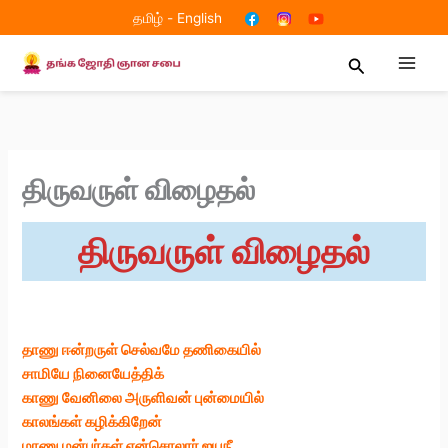
Skip
தமிழ்
-
English
to
content
Search
திருவருள் விழைதல்
திருவருள் விழைதல்
தாணு ஈன்றருள் செல்வமே தணிகையில்
சாமியே நினையேத்திக்
காணு வேனிலை அருளிவன் புன்மையில்
காலங்கள் கழிக்கிறேன்
மாணு மன்பர்கள் என்சொலார் ஐயநீ