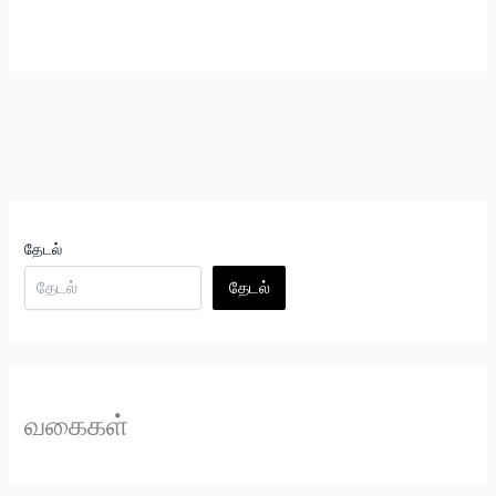
தேடல்
தேடல்
வகைகள்