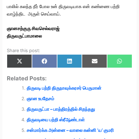
பாலில் கலந்த நீர் போல உன் திருவடியாக என் கண்ணை பற்றி
வாழ்ந்திட அருள் செய்வாய்.
ஞானசற்குரு சிவசெல்வராஜ்
திருவருட்பாமாலை
Share this post:
Share
Share
Share
Share
Share
X
F
L
E
W
on
on
on
on
on
(
a
i
m
h
T
c
n
a
a
w
e
k
i
t
Related Posts:
i
b
e
l
s
t
o
d
A
திருவடி பற்றி திருநாவுக்கரசர் பெருமான்
t
o
I
p
e
k
n
p
r
ஞான உபதேசம்
)
திருவருட்பா – பாத்திரத்தில் சிறந்தது
திருவடியை பற்றி ஸ்ரீஆண்டாள்
சன்மார்க்க அன்னை – வாலை கன்னி ‘ய’ குமரி