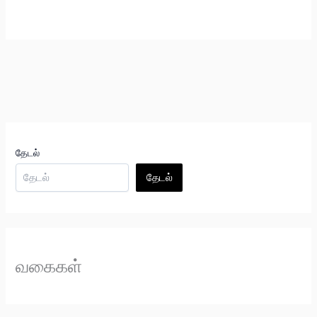
தேடல்
தேடல்
வகைகள்