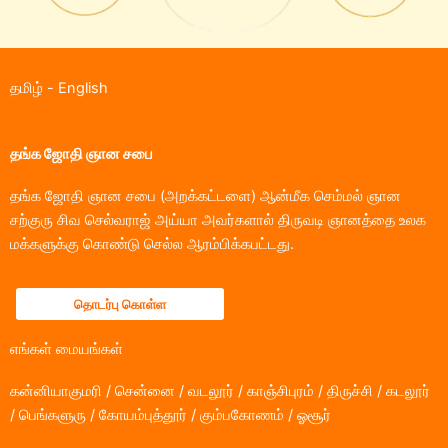
தமிழ்
-
English
தங்க ஜோதி ஞான சபை
தங்க ஜோதி ஞான சபை (அறக்கட்டளை) ஆன்மீக செம்மல் ஞான
சற்குரு சிவ செல்வராஜ் அய்யா அவர்களால் திருவடி ஞானத்தை உலக
மக்களுக்கு கொண்டு செல்ல ஆரம்பிக்கபட்டது.
தொடர்பு கொள்ள
எங்கள் மையங்கள்
கன்னியாகுமரி / சென்னை / வடலூர் / காஞ்சிபுரம் / திருச்சி / கடலூர்
/ பெங்களுரு / கோயம்புத்தூர் / கும்பகோணம் / ஓசூர்