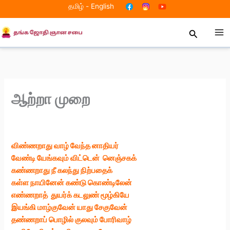
Skip
தமிழ்
-
English
to
content
Search
ஆற்றா முறை
விண்ணறாது வாழ் வேந்த னாதியர்
வேண்டி யேங்கவும் விட்டென் னெஞ்சகக்
கண்ணறாது நீ கலந்து நிற்பதைக்
கள்ள நாயினேன் கண்டு கொண்டிலேன்
எண்ணறாத் துயர்க் கடலுண் மூழ்கியே
இயங்கி மாழ்குவேன் யாது சேகுவேன்
தண்ணறாப் பொழில் குலவும் போரிவாழ்