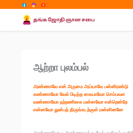
Share
Share
Skip
on
on
to
content
ஆற்றா புலம்பல்
அண்ணாவே என் அருமை அய்யாவே பன்னிரண்டு
கண்ணாவோ வேல் பிடித்த கையாவோ செம்பவள
வண்ணாவோ நற்றணிகை மன்னவோ என்றென்றே
என்னவோ துன்பத் திருங்கடற்குள் மன்னினனே
அண்ணாவோ – அண்ணாவுக்கு மேல் ஒளிரும் ஒளி