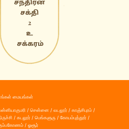
எங்கள் மையங்கள்
ன்னியாகுமரி / சென்னை / வடலூர் / காஞ்சிபுரம் /
ிருச்சி / கடலூர் / பெங்களுரு / கோயம்புத்தூர் /
கும்பகோணம் / ஓசூர்