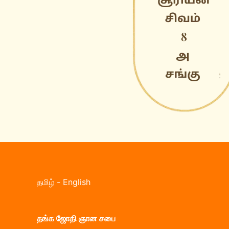
தமிழ்
-
English
தங்க ஜோதி ஞான சபை