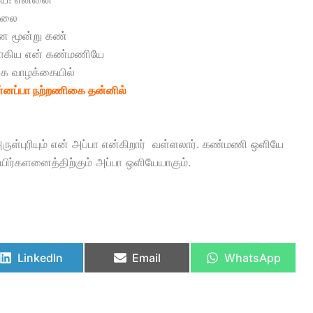
யகலை
ன மூன்று கண்
யாகிய என் கண்மணியே
க வாழக்கையில்
்னப்பா நற்றணிகை தன்னில்
ுள்புரியும் என் அப்பா என்கிறார் வள்ளலார். கண்மணி ஒளியே
ிர்களனைத்திற்கும் அப்பா ஒளியேயாகும்.
LinkedIn
Email
WhatsApp