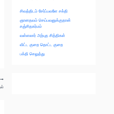
சிவத்திடம் சேர்ப்பவளே சக்தி
ஞானதவம் செய்பவனுக்குதான்
சஞ்சிதகர்மம்
வள்ளலார் அற்புத சித்திகள்
விட்ட குறை தொட்ட குறை
பக்தி செலுத்து
T
ல்