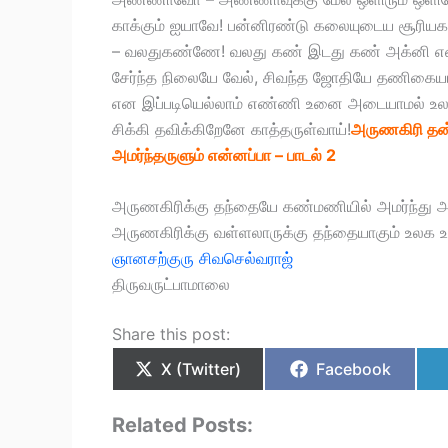
காக்கும் ஐயாவே! பன்னிரண்டு கலையுடைய சூரி
– வலதுகண்ணே! வலது கண் இடது கண் அக்னி எ
சேர்ந்த நிலையே வேல், சிவந்த ஜோதியே தணிகை
என இப்படியெல்லாம் எண்ணி உனை அடையாமல் உல
சிக்கி தவிக்கிறேனே காத்தருள்வாய்!
அருணகிரி தன
அமர்ந்தருளும் என்னப்பா – பாடல் 2
அருணகிரிக்கு தந்தையே கண்மணியில் அமர்ந்து அர
அருணகிரிக்கு வள்ளலாருக்கு தந்தையாகும் உலக உய
ஞானசற்குரு சிவசெல்வராஜ்
திருவருட்பாமாலை
Share this post:
X (Twitter)
Facebook
Related Posts: