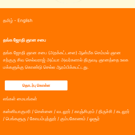
தமிழ்
-
English
தங்க ஜோதி ஞான சபை
தங்க ஜோதி ஞான சபை (அறக்கட்டளை) ஆன்மீக செம்மல் ஞான
சற்குரு சிவ செல்வராஜ் அய்யா அவர்களால் திருவடி ஞானத்தை உலக
மக்களுக்கு கொண்டு செல்ல ஆரம்பிக்கபட்டது.
தொடர்பு கொள்ள
எங்கள் மையங்கள்
கன்னியாகுமரி / சென்னை / வடலூர் / காஞ்சிபுரம் / திருச்சி / கடலூர்
/ பெங்களுரு / கோயம்புத்தூர் / கும்பகோணம் / ஓசூர்