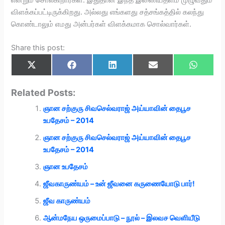
விளக்கப்பட்டிருக்கிறது. அல்லது எங்களது சத்சங்கத்தில் கலந்து
கொண்டாலும் எமது அன்பர்கள் விளக்கமாக சொல்வார்கள்.
Share this post:
Share
Share
Share
Share
Share
X
F
L
E
W
on
on
on
on
on
(
a
i
m
h
T
c
n
a
a
w
e
k
i
t
Related Posts:
i
b
e
l
s
t
o
d
A
ஞான சற்குரு சிவசெல்வராஜ் அய்யாவின் தைபூச
t
o
I
p
e
k
n
p
உபதேசம் – 2014
r
)
ஞான சற்குரு சிவசெல்வராஜ் அய்யாவின் தைபூச
உபதேசம் – 2014
ஞான உபதேசம்
ஜீவகாருண்யம் – உன் ஜீவனை கருணையோடு பார்!
ஜீவ காருண்யம்
ஆன்மநேய ஒருமைப்பாடு – நூல் – இலவச வெளியீடு