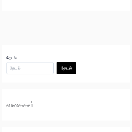
தேடல்
தேடல்
வகைகள்