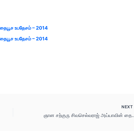
 தைபூச உபதேசம் – 2014
 தைபூச உபதேசம் – 2014
NEX
ஞான சற்குரு சிவசெல்வராஜ் அய்ய