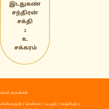
எங்கள் மையங்கள்
ன்னியாகுமரி / சென்னை / வடலூர் / காஞ்சிபுரம் /